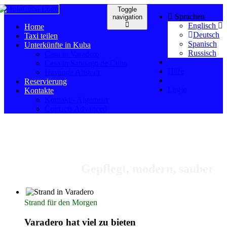
Toggle
Sprachen
navigation
Englisch
Home
Deutsch
Taxi teilen
Spanisch
Unterkünfte in Kuba
Russisch
Casa in Varadero
Casa in Santiago de Cuba
Hilfe
Havanna Altstadt
Reservierung
Login
Kontakte
Kontakt - Algemein
Contacts Advanced
Zimmer in Varadero
Gepflegt, modern, sauber
Strand für den Morgen
Varadero hat viel zu bieten