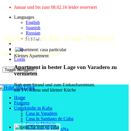
Januar und bis zum 08.02.16 leider reserviert
Languages
English
Spanish
Russian
Apartment für 2 am Strand
German
Help
in Varadero, Kuba
Kleines Apartment
Login
Apartment in bester Lage von Varadero zu
Toggle navigation
vermieten
Nah zum Strand und zum Einkaufszentrum.
mit TV, Klima und kleiner Küche
Home
Features
Unterkünfte in Kuba
Casa in Varadero
Casa in Santiago de Cuba
Casa in Holguin
Penthouse in HavanNa