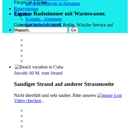
Für bis zu 2 Gäste
auf dem Malecón in Havanna
Reservierung
Eigenes Badezimmer mit Warmwasser.
Kontakte
Kontakt - Algemein
Contacts Advanced
Günstiger, wenn zu zweit. Ruhig. Wäsche Service auf
Wunsch.
Go
Jawohl: 60 M. zum Strand
Sandiger Strand auf anderer Strassenseite
Nicht überfüllt und sehr sauber. Bitte unseres
Video checken
.