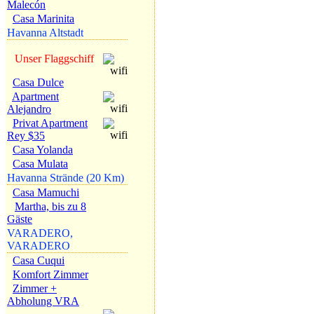
Malecón
Casa Marinita
Havanna Altstadt
Unser Flaggschiff
Casa Dulce
Apartment
Alejandro
Privat Apartment
Rey $35
Casa Yolanda
Casa Mulata
Havanna Strände (20 Km)
Casa Mamuchi
Martha, bis zu 8
Gäste
VARADERO,
VARADERO
Casa Cuqui
Komfort Zimmer
Zimmer +
Abholung VRA