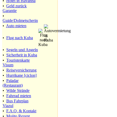
•
Hotel in Havanna
•
Geld zurück
Garantie
•
Guide/Dolmetscherin
•
Auto mieten
•
Flug nach Kuba
•
Segeln und Angeln
•
Sicherheit in Kuba
•
Touristenkarte
Visum
•
Reiseversicherung
•
Hurrikane [ciclon]
•
Paladar
(Restaurant)
•
Wilde Strände
•
Fahrrad mieten
•
Bus Fahrplan
Viazul
•
F.A.Q. & Kontakt
•
Mojito Rezept