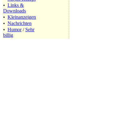
•
Links &
Downloads
•
Kleinanzeigen
•
Nachrichten
•
Humor
/
Sehr
billig