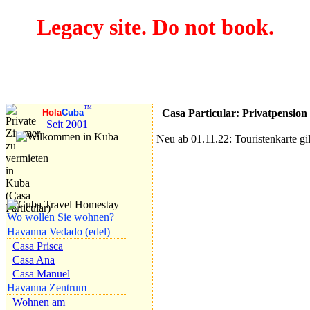
Legacy site. Do not book.
Reise nach Baracoa
Oriente entdecken!
™
Casa Particular: Privatpension
Hola
Cuba
Seit 2001
Neu ab 01.11.22: Touristenkarte gi
Wo wollen Sie wohnen?
Havanna Vedado (edel)
Casa Prisca
Casa Ana
Casa Manuel
Havanna Zentrum
Wohnen am