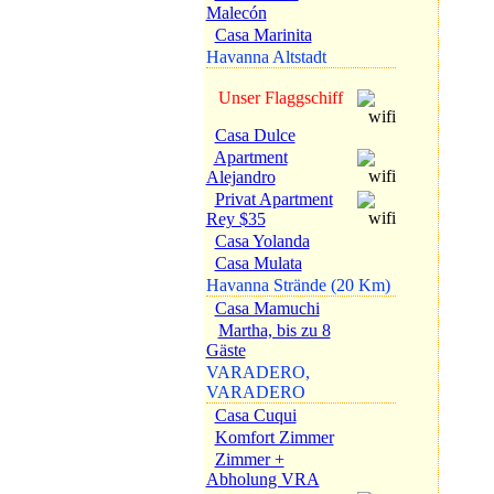
Malecón
Casa Marinita
Havanna Altstadt
Unser Flaggschiff
Casa Dulce
Apartment
Alejandro
Privat Apartment
Rey $35
Casa Yolanda
Casa Mulata
Havanna Strände (20 Km)
Casa Mamuchi
Martha, bis zu 8
Gäste
VARADERO,
VARADERO
Casa Cuqui
Komfort Zimmer
Zimmer +
Abholung VRA