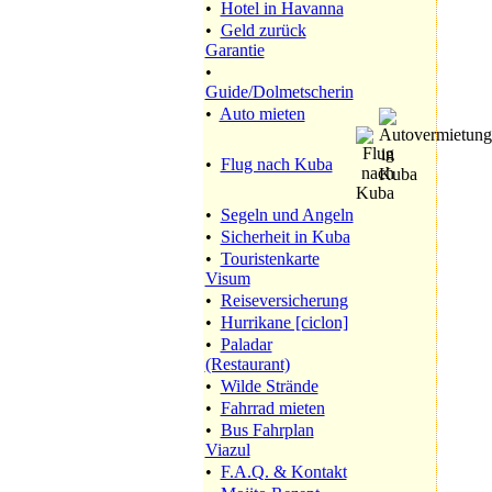
•
Hotel in Havanna
•
Geld zurück
Garantie
•
Guide/Dolmetscherin
•
Auto mieten
•
Flug nach Kuba
•
Segeln und Angeln
•
Sicherheit in Kuba
•
Touristenkarte
Visum
•
Reiseversicherung
•
Hurrikane [ciclon]
•
Paladar
(Restaurant)
•
Wilde Strände
•
Fahrrad mieten
•
Bus Fahrplan
Viazul
•
F.A.Q. & Kontakt