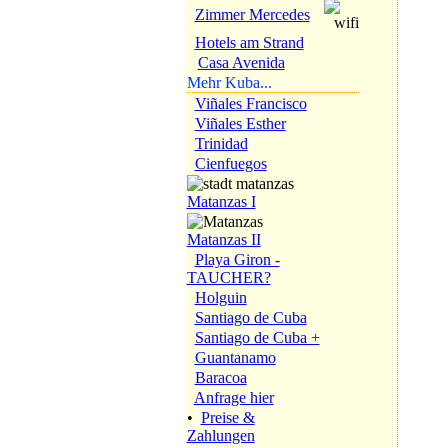
Zimmer Mercedes
Hotels am Strand
Casa Avenida
Mehr Kuba...
Viñales Francisco
Viñales Esther
Trinidad
Cienfuegos
Matanzas I
Matanzas II
Playa Giron -
TAUCHER?
Holguin
Santiago de Cuba
Santiago de Cuba +
Guantanamo
Baracoa
Anfrage hier
•
Preise &
Zahlungen