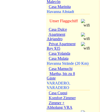
Malecón
Casa Marinita
Havanna Altstadt
Unser Flaggschiff
Casa Dulce
Apartment
Alejandro
Privat Apartment
Rey $35
Casa Yolanda
Casa Mulata
Havanna Strände (20 Km)
Casa Mamuchi
Martha, bis zu 8
Gäste
VARADERO,
VARADERO
Casa Cuqui
Komfort Zimmer
Zimmer +
Abholung VRA