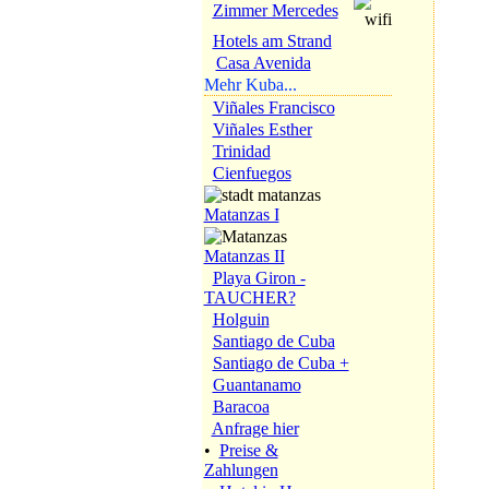
Zimmer Mercedes
Hotels am Strand
Casa Avenida
Mehr Kuba...
Viñales Francisco
Viñales Esther
Trinidad
Cienfuegos
Matanzas I
Matanzas II
Playa Giron -
TAUCHER?
Holguin
Santiago de Cuba
Santiago de Cuba +
Guantanamo
Baracoa
Anfrage hier
•
Preise &
Zahlungen