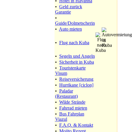
•
Hotel in Havanna
•
Geld zurück
Garantie
•
Guide/Dolmetscherin
•
Auto mieten
•
Flug nach Kuba
•
Segeln und Angeln
•
Sicherheit in Kuba
•
Touristenkarte
Visum
•
Reiseversicherung
•
Hurrikane [ciclon]
•
Paladar
(Restaurant)
•
Wilde Strände
•
Fahrrad mieten
•
Bus Fahrplan
Viazul
•
F.A.Q. & Kontakt
•
Mojito Rezept