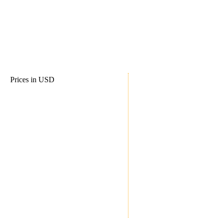
Im Urlaub muss das
Wetter stimmen!
Prices in USD