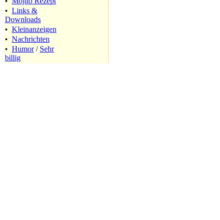
•
Mojito Rezept
•
Links &
Downloads
•
Kleinanzeigen
•
Nachrichten
•
Humor
/
Sehr
billig