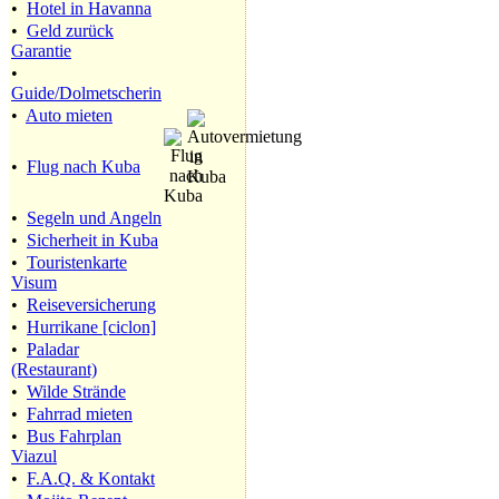
•
Hotel in Havanna
•
Geld zurück
Garantie
•
Guide/Dolmetscherin
•
Auto mieten
•
Flug nach Kuba
•
Segeln und Angeln
•
Sicherheit in Kuba
•
Touristenkarte
Visum
•
Reiseversicherung
•
Hurrikane [ciclon]
•
Paladar
(Restaurant)
•
Wilde Strände
•
Fahrrad mieten
•
Bus Fahrplan
Viazul
•
F.A.Q. & Kontakt