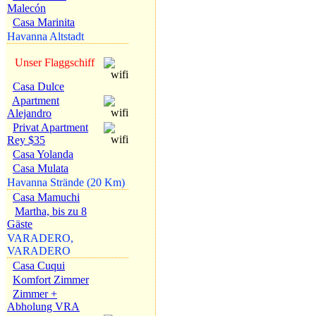
Malecón
Casa Marinita
Havanna Altstadt
Unser Flaggschiff
Casa Dulce
Apartment
Alejandro
Privat Apartment
Rey $35
Casa Yolanda
Casa Mulata
Havanna Strände (20 Km)
Casa Mamuchi
Martha, bis zu 8
Gäste
VARADERO,
VARADERO
Casa Cuqui
Komfort Zimmer
Zimmer +
Abholung VRA