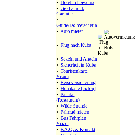
•
Hotel in Havanna
•
Geld zurück
Garantie
•
Guide/Dolmetscherin
•
Auto mieten
•
Flug nach Kuba
•
Segeln und Angeln
•
Sicherheit in Kuba
•
Touristenkarte
Visum
•
Reiseversicherung
•
Hurrikane [ciclon]
•
Paladar
(Restaurant)
•
Wilde Strände
•
Fahrrad mieten
•
Bus Fahrplan
Viazul
•
F.A.Q. & Kontakt