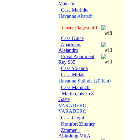
Malecón
Casa Marinita
Havanna Altstadt
Unser Flaggschiff
Casa Dulce
Apartment
Alejandro
Privat Apartment
Rey $35
Casa Yolanda
Casa Mulata
Havanna Strände (20 Km)
Casa Mamuchi
Martha, bis zu 8
Gäste
VARADERO,
VARADERO
Casa Cuqui
Komfort Zimmer
Zimmer +
Abholung VRA