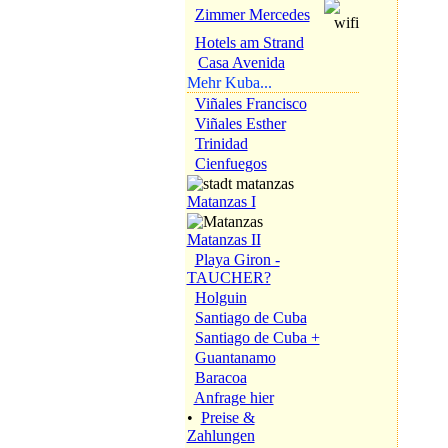
Zimmer Mercedes
Hotels am Strand
Casa Avenida
Mehr Kuba...
Viñales Francisco
Viñales Esther
Trinidad
Cienfuegos
Matanzas I
Matanzas II
Playa Giron -
TAUCHER?
Holguin
Santiago de Cuba
Santiago de Cuba +
Guantanamo
Baracoa
Anfrage hier
•
Preise &
Zahlungen