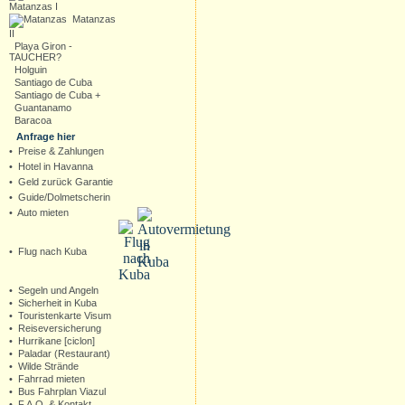
Matanzas I
Matanzas
II
Playa Giron -
TAUCHER?
Holguin
Santiago de Cuba
Santiago de Cuba +
Guantanamo
Baracoa
Anfrage hier
•
Preise & Zahlungen
•
Hotel in Havanna
•
Geld zurück Garantie
•
Guide/Dolmetscherin
•
Auto mieten
•
Flug nach Kuba
•
Segeln und Angeln
•
Sicherheit in Kuba
•
Touristenkarte Visum
•
Reiseversicherung
•
Hurrikane [ciclon]
•
Paladar (Restaurant)
•
Wilde Strände
•
Fahrrad mieten
•
Bus Fahrplan Viazul
•
F.A.Q. & Kontakt