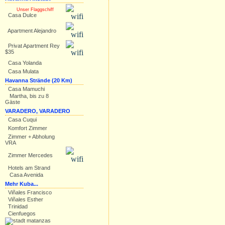
Unser Flaggschiff
Casa Dulce
Apartment Alejandro
Privat Apartment Rey
$35
Casa Yolanda
Casa Mulata
Havanna Strände (20 Km)
Casa Mamuchi
Martha, bis zu 8
Gäste
VARADERO, VARADERO
Casa Cuqui
Komfort Zimmer
Zimmer + Abholung
VRA
Zimmer Mercedes
Hotels am Strand
Casa Avenida
Mehr Kuba...
Viñales Francisco
Viñales Esther
Trinidad
Cienfuegos