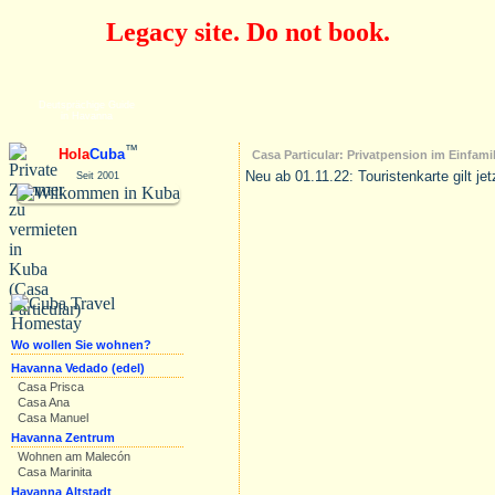
Legacy site. Do not book.
Deutsprächige Guide
in Havanna
™
Hola
Cuba
Casa Particular: Privatpension im Einfami
Neu ab 01.11.22: Touristenkarte gilt je
Seit 2001
Wo wollen Sie wohnen?
Havanna Vedado (edel)
Casa Prisca
Casa Ana
Casa Manuel
Havanna Zentrum
Wohnen am Malecón
Casa Marinita
Havanna Altstadt