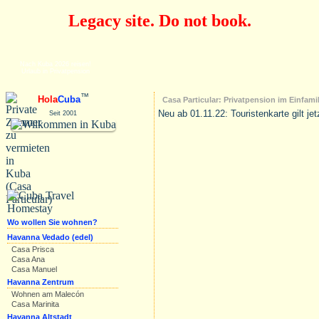
Legacy site. Do not book.
Nach Kuba 2026 reisen!
Urlaub in Privatpension
™
Hola
Cuba
Casa Particular: Privatpension im Einfami
Neu ab 01.11.22: Touristenkarte gilt je
Seit 2001
Wo wollen Sie wohnen?
Havanna Vedado (edel)
Casa Prisca
Casa Ana
Casa Manuel
Havanna Zentrum
Wohnen am Malecón
Casa Marinita
Havanna Altstadt