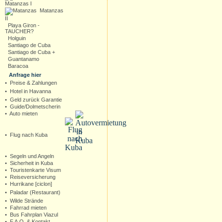
Matanzas I
Matanzas
II
Playa Giron -
TAUCHER?
Holguin
Santiago de Cuba
Santiago de Cuba +
Guantanamo
Baracoa
Anfrage hier
•
Preise & Zahlungen
•
Hotel in Havanna
•
Geld zurück Garantie
•
Guide/Dolmetscherin
•
Auto mieten
•
Flug nach Kuba
•
Segeln und Angeln
•
Sicherheit in Kuba
•
Touristenkarte Visum
•
Reiseversicherung
•
Hurrikane [ciclon]
•
Paladar (Restaurant)
•
Wilde Strände
•
Fahrrad mieten
•
Bus Fahrplan Viazul
•
F.A.Q. & Kontakt