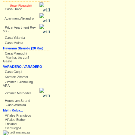
Unser Flaggschiff
Casa Dulce
Apartment Alejandro
Privat Apartment Rey
$35
Casa Yolanda
Casa Mulata
Havanna Strände (20 Km)
Casa Mamuchi
Martha, bis zu 8
Gäste
VARADERO, VARADERO
Casa Cuqui
Komfort Zimmer
Zimmer + Abholung
VRA
Zimmer Mercedes
Hotels am Strand
Casa Avenida
Mehr Kuba...
Viñales Francisco
Viñales Esther
Trinidad
Cienfuegos