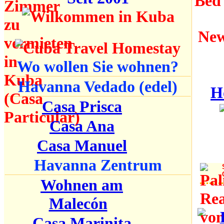
Bed
New
Wo wollen Sie wohnen?
Havanna Vedado (edel)
H
Casa Prisca
Casa Ana
Casa Manuel
Havanna Zentrum
Wohnen am
Malecón
Casa Marinita