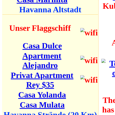
Havanna Altstadt
Unser Flaggschiff
Casa Dulce
Apartment
Alejandro
Privat Apartment
Rey $35
Casa Yolanda
The
Casa Mulata
has
Havanna Strände (20 Km)