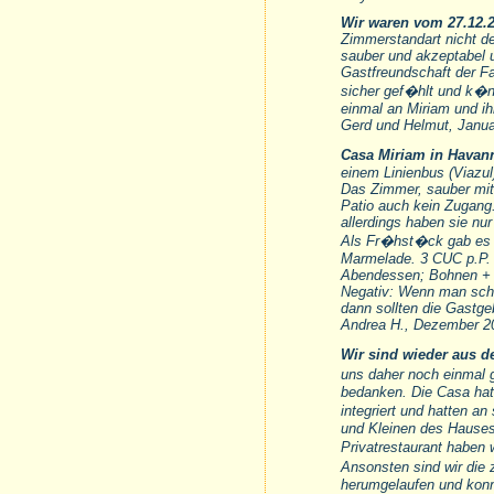
Wir waren vom 27.12.2
Zimmerstandart nicht de
sauber und akzeptabel u
Gastfreundschaft der Fa
sicher gef�hlt und k�n
einmal an Miriam und ih
Gerd und Helmut, Janua
Casa Miriam in Havann
einem Linienbus (Viazul)
Das Zimmer, sauber mit
Patio auch kein Zugang
allerdings haben sie nu
Als Fr�hst�ck gab es N
Marmelade. 3 CUC p.P.
Abendessen; Bohnen + 
Negativ: Wenn man scho
dann sollten die Gastge
Andrea H., Dezember 2
Wir sind wieder aus 
uns daher noch einmal g
bedanken. Die Casa hat 
integriert und hatten
und Kleinen des Hause
Privatrestaurant haben 
Ansonsten sind wir die
herumgelaufen und konnt