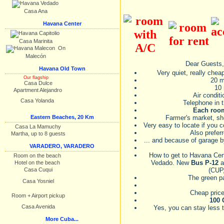
Casa Ana
Havana Center
Casa Marinita
On
Malecón
Dear Guests,
Havana Old Town
Very quiet, really chea
Our flagship
20 m
Casa Dulce
10 
Apartment Alejandro
Air condit
Casa Yolanda
Telephone in t
Each room
Eastern Beaches, 20 Km
Farmer's market, s
Very easy to locate if you 
Casa La Mamuchy
Also preferr
Martha, up to 8 guests
... and because of garage b
VARADERO, VARADERO
How to get to Havana Ce
Room on the beach
Vedado. New
Bus P-12
a
Hotel on the beach
Casa Cuqui
(CUP,
The green pat
Casa Yosniel
Cheap pric
Room + Airport pickup
100 
Casa Avenida
Yes, you can stay less 
More Cuba...