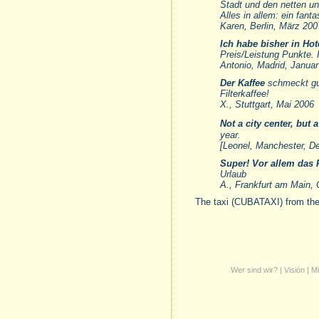
Stadt und den netten u
Alles in allem: ein fant
Karen, Berlin, März 200
Ich habe bisher in Ho
Preis/Leistung Punkte. 
Antonio, Madrid, Janua
Der Kaffee
schmeckt gut
Filterkaffee!
X., Stuttgart, Mai 2006
Not a city center, but 
year.
[Leonel, Manchester, D
Super! Vor allem das 
Urlaub
A., Frankfurt am Main,
The taxi (CUBATAXI) from the
Wer sind wir?
|
Visión
|
Mi