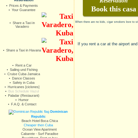
Reservation
Reservation
•
Prices & Payments
Book this casa
•
Your Guarantee
When there are no kids, cigar smokers love to si
•
Share a Taxi in
Varadero
If you rent a car at the airport and
•
Share a Taxi in Havana
•
Rent a Car
•
Sailing und Fishing
•
Cruise Cuba-Jamaica
•
Dance Classes
•
Safety in Cuba
•
Hurricanes [ciclones]
•
Bus Schedule Viazul
•
Paladar (Restaurant)
•
Humor
•
F.A.Q. & Contact
Dominican
Republic
Beach Hotel Boca Chica
Cheaper then Cuba
Ocean View Apartment
Cabarete - Surf Paradise