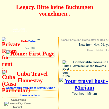
Legacy. Bitte keine Buchungen
vornehmen..
Easy to find
Havana location
Casa Particular: Home stay or Bed & 
™
Hola
Cuba
New from Nov. 01: yo
From 2001
Home
|
Mobile
|
I
Comfortable rooms in H
Avenida Rancho Boyeros
Where would you like to stay in Cuba?
Your host, Miriam
Havana Vedado
Casa Prisca
Casa
Manuel