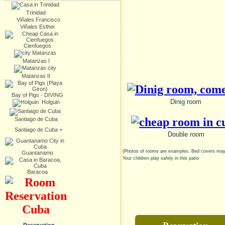
Trinidad
Viñales Francisco
Viñales Esther
Cienfuegos
Matanzas I
Matanzas II
Bay of Pigs
- DIVING
Dinig room
Holguin
Santiago de Cuba
Santiago de Cuba +
Double room
(Photos of rooms are examples. Bed covers may 
Guantanamo
Your children play safely in this patio
Baracoa