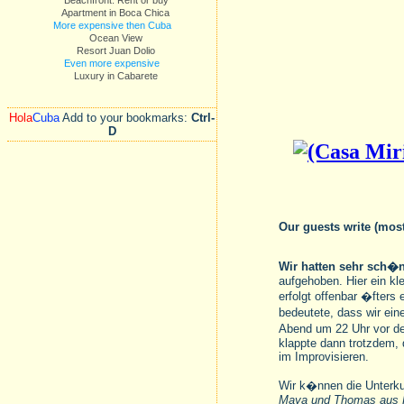
Beachfront. Rent or buy
Apartment in Boca Chica
More expensive then Cuba
Ocean View
Resort Juan Dolio
Even more expensive
Luxury in Cabarete
Hola
Cuba
Add to your bookmarks:
Ctrl-
D
Our guests write (mos
Wir hatten sehr sch�n
aufgehoben. Hier ein kl
erfolgt offenbar �fters
bedeutete, dass wir ein
Abend um 22 Uhr vor de
klappte dann trotzdem, 
im Improvisieren.
Wir k�nnen die Unterku
Maya und Thomas aus H